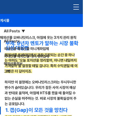
게시물
All Posts
해외선물 오버나잇리스크, 아침에 웃는 3가지 관리 원칙
All Posts
부제: 9년차 멘토가 말하는 시장 불확
실성 대응법
국내선물 해외선물 미니계좌업체
해외선물 트레이딩에서 가장 긴장되는 순간 중 하나
국내선물 해외선물 대여계좌업체
는 아마도 '오늘 포지션을 정리할까, 아니면 내일까지 
해외선물정보
가져갈까'를 결정할 때일 겁니다. 특히 수익권일 때 이 
그외
고민은 더 깊어지죠.
하지만 이 결정에는 오버나잇리스크라는 무시무시한 
변수가 숨어있습니다. 우리가 잠든 사이 시장이 예상
과 반대로 움직여, 아침에 HTS를 켰을 때 돌이킬 수 
없는 손실을 마주하는 것. 바로 시장의 불확실성이 주
는 공포입니다.
1. 갭(Gap)이 모든 것을 망친다