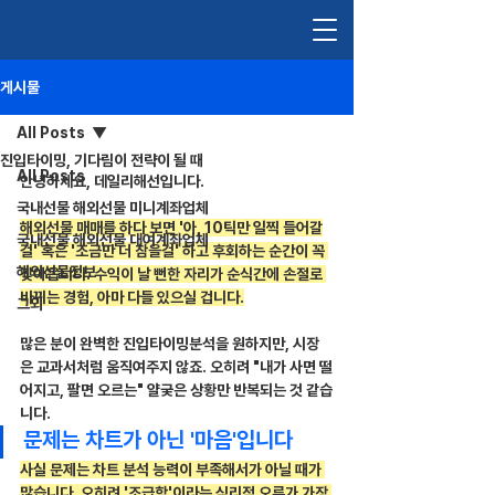
게시물
All Posts
진입타이밍, 기다림이 전략이 될 때
All Posts
안녕하세요, 데일리해선입니다.
국내선물 해외선물 미니계좌업체
해외선물 매매를 하다 보면 '아, 10틱만 일찍 들어갈
국내선물 해외선물 대여계좌업체
걸' 혹은 '조금만 더 참을걸' 하고 후회하는 순간이 꼭 
해외선물정보
찾아옵니다. 수익이 날 뻔한 자리가 순식간에 손절로 
바뀌는 경험, 아마 다들 있으실 겁니다.
그외
많은 분이 완벽한 진입타이밍분석을 원하지만, 시장
은 교과서처럼 움직여주지 않죠. 오히려 "내가 사면 떨
어지고, 팔면 오르는" 얄궂은 상황만 반복되는 것 같습
니다.
문제는 차트가 아닌 '마음'입니다
사실 문제는 차트 분석 능력이 부족해서가 아닐 때가 
많습니다. 오히려 '조급함'이라는 심리적 오류가 가장 