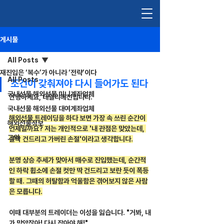
게시물
All Posts
재진입은 ‘복수’가 아니라 ‘전략’이다
All Posts
조건이 갖춰져야 다시 들어가도 된다
국내선물 해외선물 미니계좌업체
안녕하세요, 데일리해선입니다.
국내선물 해외선물 대여계좌업체
해외선물 트레이딩을 하다 보면 가장 속 쓰린 순간이 
해외선물정보
언제일까요? 저는 개인적으로 '내 관점은 맞았는데, 
그외
살짝 건드리고 가버린 손절'이라고 생각합니다.
분명 상승 추세가 맞아서 매수로 진입했는데, 순간적
인 하락 휩소에 손절 컷만 딱 건드리고 보란 듯이 폭등
할 때. 그때의 허탈함과 억울함은 겪어보지 않은 사람
은 모릅니다.
이때 대부분의 트레이더는 이성을 잃습니다. "거봐, 내
가 맞았잖아! 다시 잡아야 해!"