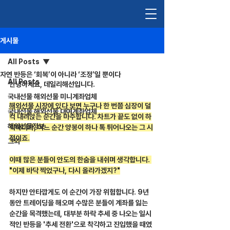
게시물
All Posts
자연 반등은 ‘회복’이 아니라 ‘조정’일 뿐이다
All Posts
안녕하세요, 데일리해선입니다.
국내선물 해외선물 미니계좌업체
해외선물 시장에 있다 보면 누구나 한 번쯤 심장이 덜
국내선물 해외선물 대여계좌업체
컥 내려앉는 순간을 마주합니다. 차트가 끝도 없이 하
해외선물정보
락하다가, 어느 순간 양봉이 하나 톡 튀어나오는 그 시
점이죠.
그외
이때 많은 분들이 안도의 한숨을 내쉬며 생각합니다. 
"이제 바닥 찍었구나, 다시 올라가겠지?"
하지만 안타깝게도 이 순간이 가장 위험합니다. 9년 
동안 트레이딩을 해오며 수많은 분들이 계좌를 잃는 
순간을 목격했는데, 대부분 하락 추세 중 나오는 일시
적인 반등을 '추세 전환'으로 착각하고 진입했을 때였