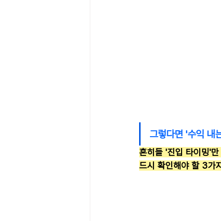
그렇다면 '수익 내
흔히들 '진입 타이밍'만
드시 확인해야 할 3가