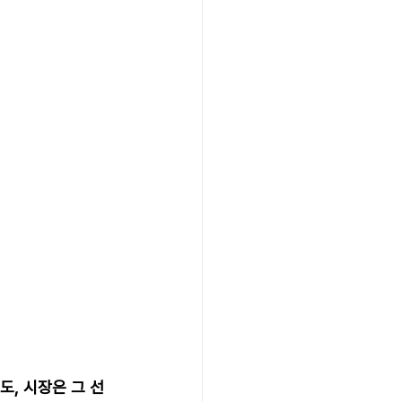
, 시장은 그 선