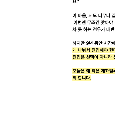
요."
이 마음, 저도 너무나 
'이번엔 무조건 맞아야
차 못 하는 경우가 태반
하지만 9년 동안 시장
게 나눠서 진입해야 한
진입은 선택이 아니라 
오늘은 왜 작은 계좌일수
려 합니다.