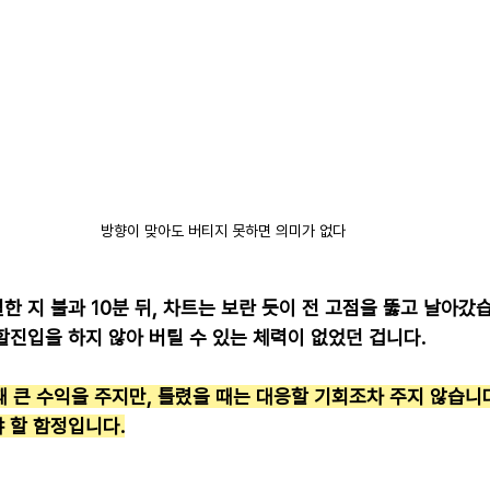
방향이 맞아도 버티지 못하면 의미가 없다
 지 불과 10분 뒤, 차트는 보란 듯이 전 고점을 뚫고 날아갔
할진입을 하지 않아 버틸 수 있는 체력이 없었던 겁니다.
때 큰 수익을 주지만, 틀렸을 때는 대응할 기회조차 주지 않습니다
 할 함정입니다.