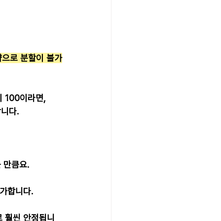
계약으로 분할이 불가
 100이라면, 
합니다.
 만큼요.
추가합니다.
로 훨씬 안정됩니