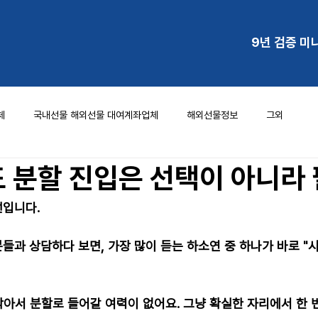
9년 검증 미
체
국내선물 해외선물 대여계좌업체
해외선물정보
그외
 분할 진입은 선택이 아니라
선입니다.
들과 상담하다 보면, 가장 많이 듣는 하소연 중 하나가 바로 
작아서 분할로 들어갈 여력이 없어요. 그냥 확실한 자리에서 한 