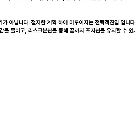
기가 아닙니다. 철저한 계획 하에 이루어지는 전략적진입 입니다.
박감을 줄이고, 리스크분산을 통해 끝까지 포지션을 유지할 수 있