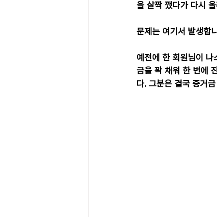
을 살짝 깼다가 다시 올
문제는 여기서 발생합니
예전에 한 회원님이 나
금을 꽉 채워 한 번에
다. 그분은 결국 증거